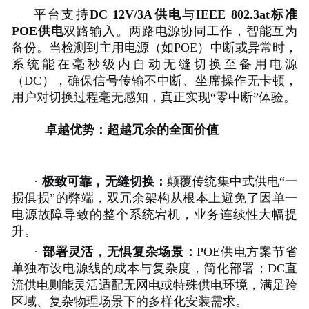
平台支持
DC 12V/3A供电
与
IEEE 802.3at标准
POE供电
双路输入。两路电源协同工作，智能互为
备份。当检测到主用电源（如POE）中断或异常时，
系统能在毫秒级内自动无缝切换至备用电源
（DC），确保信号传输不中断、坐席操作无卡顿，
用户对切换过程毫无感知，真正实现“零中断”体验。
卓越优势：超越冗余的全面价值
·
极致可靠，无缝切换：
颠覆传统集中式供电“一
损俱损”的弊端，双冗余架构从根本上避免了因单一
电源故障导致的整个系统宕机，业务连续性大幅提
升。
·
部署灵活，无惧
复杂场景：
POE供电方案节省
单独布设电源线的成本与复杂度，简化部署；DC直
流供电则能灵活适配无网电或特殊供电环境，满足跨
区域、复杂物理场景下的多样化安装需求。